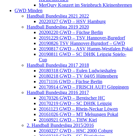
MerQury Konzert im Steinbruch Kleinenbremen
GWD Minden
Handball Bundesliga 2021 2022
20220327 GWD – HSV Hamburg
Handball Bundesliga 2019 2020
20200220 GWD – Füchse Berlin
20191229 GWD – TSV Hannover-Burgdorf
20190826 TSV Hannover-Burgdorf – GWD
20190817 GWD – ASV Hamm-Westfalen Pokal
20190811 GWD – SC DHfK Leipzig Spielo-
Cup
Handball Bundesliga 2017 2018
20180318 GWD – Eulen Ludwigshafen
20180218 GWD – TV 04/05 Hüttenberg
20171116 GWD – Füchse Berlin
20170914 GWD – FRISCH AUF! Göppingen
Handball Bundesliga 2016 2017
20170326 GWD – Bergischer HC
20170219 GWD – SC DHfK Leipzig
20161123 GWD – Rhein-Neckar Löwen
20161026 GWD – MT Melsungen Pokal
20160921 GWD – THW Kiel
2. Handball Bundesliga 2015/2016
20160227 GWD – HSC 2000 Coburg