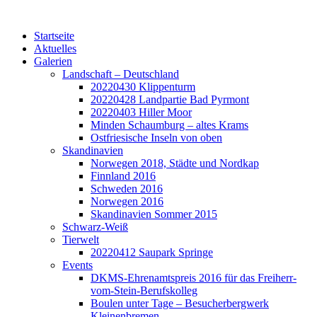
Startseite
Aktuelles
Galerien
Landschaft – Deutschland
20220430 Klippenturm
20220428 Landpartie Bad Pyrmont
20220403 Hiller Moor
Minden Schaumburg – altes Krams
Ostfriesische Inseln von oben
Skandinavien
Norwegen 2018, Städte und Nordkap
Finnland 2016
Schweden 2016
Norwegen 2016
Skandinavien Sommer 2015
Schwarz-Weiß
Tierwelt
20220412 Saupark Springe
Events
DKMS-Ehrenamtspreis 2016 für das Freiherr-
vom-Stein-Berufskolleg
Boulen unter Tage – Besucherbergwerk
Kleinenbremen