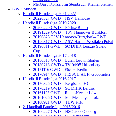
MerQury Konzert im Steinbruch Kleinenbremen
GWD Minden
Handball Bundesliga 2021 2022
20220327 GWD – HSV Hamburg
Handball Bundesliga 2019 2020
20200220 GWD – Füchse Berlin
20191229 GWD – TSV Hannover-Burgdorf
20190826 TSV Hannover-Burgdorf – GWD
20190817 GWD – ASV Hamm-Westfalen Pokal
20190811 GWD – SC DHfK Leipzig Spielo-
Cup
Handball Bundesliga 2017 2018
20180318 GWD – Eulen Ludwigshafen
20180218 GWD – TV 04/05 Hüttenberg
20171116 GWD – Füchse Berlin
20170914 GWD – FRISCH AUF! Göppingen
Handball Bundesliga 2016 2017
20170326 GWD – Bergischer HC
20170219 GWD – SC DHfK Leipzig
20161123 GWD – Rhein-Neckar Löwen
20161026 GWD – MT Melsungen Pokal
20160921 GWD – THW Kiel
2. Handball Bundesliga 2015/2016
20160227 GWD – HSC 2000 Coburg