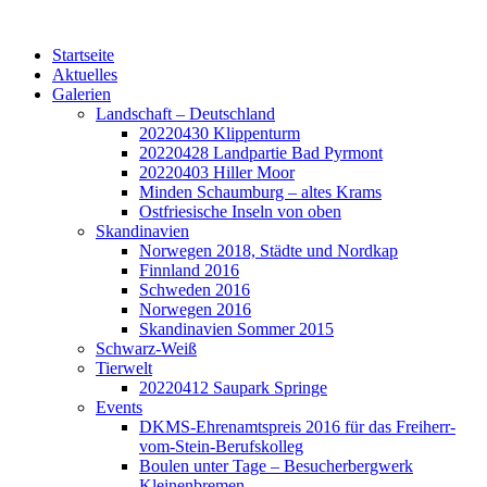
Startseite
Aktuelles
Galerien
Landschaft – Deutschland
20220430 Klippenturm
20220428 Landpartie Bad Pyrmont
20220403 Hiller Moor
Minden Schaumburg – altes Krams
Ostfriesische Inseln von oben
Skandinavien
Norwegen 2018, Städte und Nordkap
Finnland 2016
Schweden 2016
Norwegen 2016
Skandinavien Sommer 2015
Schwarz-Weiß
Tierwelt
20220412 Saupark Springe
Events
DKMS-Ehrenamtspreis 2016 für das Freiherr-
vom-Stein-Berufskolleg
Boulen unter Tage – Besucherbergwerk
Kleinenbremen