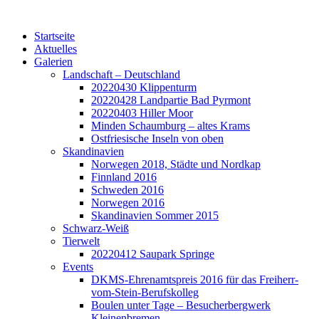
Startseite
Aktuelles
Galerien
Landschaft – Deutschland
20220430 Klippenturm
20220428 Landpartie Bad Pyrmont
20220403 Hiller Moor
Minden Schaumburg – altes Krams
Ostfriesische Inseln von oben
Skandinavien
Norwegen 2018, Städte und Nordkap
Finnland 2016
Schweden 2016
Norwegen 2016
Skandinavien Sommer 2015
Schwarz-Weiß
Tierwelt
20220412 Saupark Springe
Events
DKMS-Ehrenamtspreis 2016 für das Freiherr-
vom-Stein-Berufskolleg
Boulen unter Tage – Besucherbergwerk
Kleinenbremen