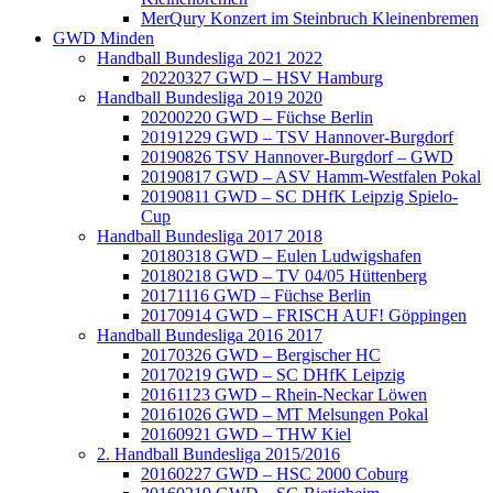
MerQury Konzert im Steinbruch Kleinenbremen
GWD Minden
Handball Bundesliga 2021 2022
20220327 GWD – HSV Hamburg
Handball Bundesliga 2019 2020
20200220 GWD – Füchse Berlin
20191229 GWD – TSV Hannover-Burgdorf
20190826 TSV Hannover-Burgdorf – GWD
20190817 GWD – ASV Hamm-Westfalen Pokal
20190811 GWD – SC DHfK Leipzig Spielo-
Cup
Handball Bundesliga 2017 2018
20180318 GWD – Eulen Ludwigshafen
20180218 GWD – TV 04/05 Hüttenberg
20171116 GWD – Füchse Berlin
20170914 GWD – FRISCH AUF! Göppingen
Handball Bundesliga 2016 2017
20170326 GWD – Bergischer HC
20170219 GWD – SC DHfK Leipzig
20161123 GWD – Rhein-Neckar Löwen
20161026 GWD – MT Melsungen Pokal
20160921 GWD – THW Kiel
2. Handball Bundesliga 2015/2016
20160227 GWD – HSC 2000 Coburg