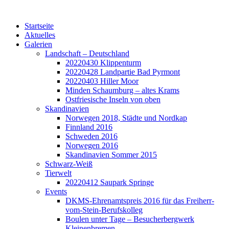
Startseite
Aktuelles
Galerien
Landschaft – Deutschland
20220430 Klippenturm
20220428 Landpartie Bad Pyrmont
20220403 Hiller Moor
Minden Schaumburg – altes Krams
Ostfriesische Inseln von oben
Skandinavien
Norwegen 2018, Städte und Nordkap
Finnland 2016
Schweden 2016
Norwegen 2016
Skandinavien Sommer 2015
Schwarz-Weiß
Tierwelt
20220412 Saupark Springe
Events
DKMS-Ehrenamtspreis 2016 für das Freiherr-
vom-Stein-Berufskolleg
Boulen unter Tage – Besucherbergwerk
Kleinenbremen