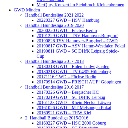
MerQury Konzert im Steinbruch Kleinenbremen
GWD Minden
Handball Bundesliga 2021 2022
20220327 GWD – HSV Hamburg
Handball Bundesliga 2019 2020
20200220 GWD – Füchse Berlin
20191229 GWD – TSV Hannover-Burgdorf
20190826 TSV Hannover-Burgdorf – GWD
20190817 GWD – ASV Hamm-Westfalen Pokal
20190811 GWD – SC DHfK Leipzig Spielo-
Cup
Handball Bundesliga 2017 2018
20180318 GWD – Eulen Ludwigshafen
20180218 GWD – TV 04/05 Hüttenberg
20171116 GWD – Füchse Berlin
20170914 GWD – FRISCH AUF! Göppingen
Handball Bundesliga 2016 2017
20170326 GWD – Bergischer HC
20170219 GWD – SC DHfK Leipzig
20161123 GWD – Rhein-Neckar Löwen
20161026 GWD – MT Melsungen Pokal
20160921 GWD – THW Kiel
2. Handball Bundesliga 2015/2016
20160227 GWD – HSC 2000 Coburg