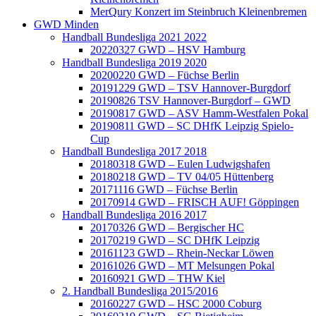
MerQury Konzert im Steinbruch Kleinenbremen
GWD Minden
Handball Bundesliga 2021 2022
20220327 GWD – HSV Hamburg
Handball Bundesliga 2019 2020
20200220 GWD – Füchse Berlin
20191229 GWD – TSV Hannover-Burgdorf
20190826 TSV Hannover-Burgdorf – GWD
20190817 GWD – ASV Hamm-Westfalen Pokal
20190811 GWD – SC DHfK Leipzig Spielo-
Cup
Handball Bundesliga 2017 2018
20180318 GWD – Eulen Ludwigshafen
20180218 GWD – TV 04/05 Hüttenberg
20171116 GWD – Füchse Berlin
20170914 GWD – FRISCH AUF! Göppingen
Handball Bundesliga 2016 2017
20170326 GWD – Bergischer HC
20170219 GWD – SC DHfK Leipzig
20161123 GWD – Rhein-Neckar Löwen
20161026 GWD – MT Melsungen Pokal
20160921 GWD – THW Kiel
2. Handball Bundesliga 2015/2016
20160227 GWD – HSC 2000 Coburg