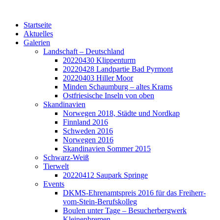
Startseite
Aktuelles
Galerien
Landschaft – Deutschland
20220430 Klippenturm
20220428 Landpartie Bad Pyrmont
20220403 Hiller Moor
Minden Schaumburg – altes Krams
Ostfriesische Inseln von oben
Skandinavien
Norwegen 2018, Städte und Nordkap
Finnland 2016
Schweden 2016
Norwegen 2016
Skandinavien Sommer 2015
Schwarz-Weiß
Tierwelt
20220412 Saupark Springe
Events
DKMS-Ehrenamtspreis 2016 für das Freiherr-
vom-Stein-Berufskolleg
Boulen unter Tage – Besucherbergwerk
Kleinenbremen