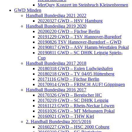
MerQury Konzert im Steinbruch Kleinenbremen
GWD Minden
Handball Bundesliga 2021 2022
20220327 GWD – HSV Hamburg
Handball Bundesliga 2019 2020
20200220 GWD – Füchse Berlin
20191229 GWD – TSV Hannover-Burgdorf
20190826 TSV Hannover-Burgdorf – GWD
20190817 GWD – ASV Hamm-Westfalen Pokal
20190811 GWD – SC DHfK Leipzig Spielo-
Cup
Handball Bundesliga 2017 2018
20180318 GWD – Eulen Ludwigshafen
20180218 GWD – TV 04/05 Hüttenberg
20171116 GWD – Füchse Berlin
20170914 GWD – FRISCH AUF! Göppingen
Handball Bundesliga 2016 2017
20170326 GWD – Bergischer HC
20170219 GWD – SC DHfK Leipzig
20161123 GWD – Rhein-Neckar Löwen
20161026 GWD – MT Melsungen Pokal
20160921 GWD – THW Kiel
2. Handball Bundesliga 2015/2016
20160227 GWD – HSC 2000 Coburg