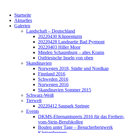
Startseite
Aktuelles
Galerien
Landschaft – Deutschland
20220430 Klippenturm
20220428 Landpartie Bad Pyrmont
20220403 Hiller Moor
Minden Schaumburg – altes Krams
Ostfriesische Inseln von oben
Skandinavien
Norwegen 2018, Städte und Nordkap
Finnland 2016
Schweden 2016
Norwegen 2016
Skandinavien Sommer 2015
Schwarz-Weiß
Tierwelt
20220412 Saupark Springe
Events
DKMS-Ehrenamtspreis 2016 für das Freiherr-
vom-Stein-Berufskolleg
Boulen unter Tage – Besucherbergwerk
Kleinenbremen