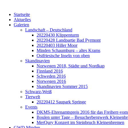
Startseite
Aktuelles
Galerien
Landschaft – Deutschland
20220430 Klippenturm
20220428 Landpartie Bad Pyrmont
20220403 Hiller Moor
Minden Schaumburg – altes Krams
Ostfriesische Inseln von oben
Skandinavien
Norwegen 2018, Städte und Nordkap
Finnland 2016
Schweden 2016
Norwegen 2016
Skandinavien Sommer 2015
Schwarz-Weiß
Tierwelt
20220412 Saupark Springe
Events
DKMS-Ehrenamtspreis 2016 für das Freiherr-vom-
Boulen unter Tage – Besucherbergwerk Kleinenb
MerQury Konzert im Steinbruch Kleinenbremen
GWD Minden