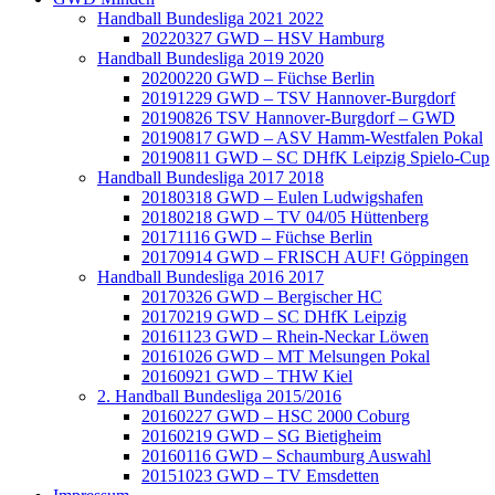
Handball Bundesliga 2021 2022
20220327 GWD – HSV Hamburg
Handball Bundesliga 2019 2020
20200220 GWD – Füchse Berlin
20191229 GWD – TSV Hannover-Burgdorf
20190826 TSV Hannover-Burgdorf – GWD
20190817 GWD – ASV Hamm-Westfalen Pokal
20190811 GWD – SC DHfK Leipzig Spielo-Cup
Handball Bundesliga 2017 2018
20180318 GWD – Eulen Ludwigshafen
20180218 GWD – TV 04/05 Hüttenberg
20171116 GWD – Füchse Berlin
20170914 GWD – FRISCH AUF! Göppingen
Handball Bundesliga 2016 2017
20170326 GWD – Bergischer HC
20170219 GWD – SC DHfK Leipzig
20161123 GWD – Rhein-Neckar Löwen
20161026 GWD – MT Melsungen Pokal
20160921 GWD – THW Kiel
2. Handball Bundesliga 2015/2016
20160227 GWD – HSC 2000 Coburg
20160219 GWD – SG Bietigheim
20160116 GWD – Schaumburg Auswahl
20151023 GWD – TV Emsdetten